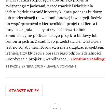
W przypadku rozpoczęcia dowolnego projektu
związanego z jachtami, przedstawiciel właściciela
jachtu będzie chronić interesy klienta podczas budowy
lub modernizacji tej wielomilionowej inwestycji. Będzie
on współpracował z kierownikiem projektu klienta i
innymi zespołami, aby utrzymać otwarte linie
komunikacyjne podczas całego projektu budowy lub
remontu jachtu. Zasadniczo przedstawiciel właściciela
jest po to, aby monitorować, a nie zarządzać projektem.
Istnieją trzy kluczowe obszary jego odpowiedzialności:
Kim
Koordynacja projektu, współpraca …
Continue reading
11 PAŹDZIERNIKA, 2020
LEAVE A COMMENT
Nawigacja
STARSZE WPISY
po
SIDEBAR