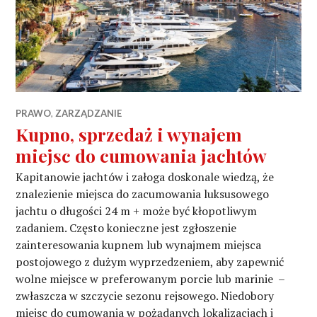
PRAWO
,
ZARZĄDZANIE
Kupno, sprzedaż i wynajem
miejsc do cumowania jachtów
Kapitanowie jachtów i załoga doskonale wiedzą, że
znalezienie miejsca do zacumowania luksusowego
jachtu o długości 24 m + może być kłopotliwym
zadaniem. Często konieczne jest zgłoszenie
zainteresowania kupnem lub wynajmem miejsca
postojowego z dużym wyprzedzeniem, aby zapewnić
wolne miejsce w preferowanym porcie lub marinie –
zwłaszcza w szczycie sezonu rejsowego. Niedobory
miejsc do cumowania w pożądanych lokalizacjach i