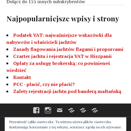
m
Dołącz do 155 innych subskrybentów
a
i
Najpopularniejsze wpisy i strony
l
Podatek VAT: najważniejsze wskazówki dla
nabywców i właścicieli jachtów
Zasady flagowania jachtów flagami i proporcami
Czarter jachtu i rejestracja VAT w Hiszpanii
Opłaty za usługę brokerską: co powinieneś
wiedzieć
Kontakt
PCC - płacić, czy nie płacić?
Zalety rejestracji jachtu pod banderą maltańską
Facebook
Instagram
E-
Współpraca
Strona
Strona
mail
główna
główna
–
–
Русский
English
Prywatność i pliki ciasteczka: Ta witryna używa plików ciasteczka.
Proudly powered by WordPress
Theme: Canard by
Kontynuując korzystanie z tej witryny, wyrażasz zgodę na ich używanie.
Automattic
.