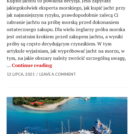
Kupno jachtu to poważna decyzja. Jeśli zapytasz
jakiegokolwiek eksperta morskiego, jak kupić jacht przy
jak najmniejszym ryzyku, prawdopodobnie zalecą Ci
zabranie jachtu na próbę morską przed dokonaniem
ostatecznego zakupu. Dla wielu żeglarzy próba morska
jest ostatnim krokiem przed zakupem jachtu, a wyniki
próby są często decydującym czynnikiem. W tym
artykule wyjaśniam, jak wypróbować jacht na morzu, w
tym, na jakie obszary należy zwrócić szczególną uwagę,
Dlaczego próba morska jachtu prz
…
Continue reading
12 LIPCA, 2021
LEAVE A COMMENT