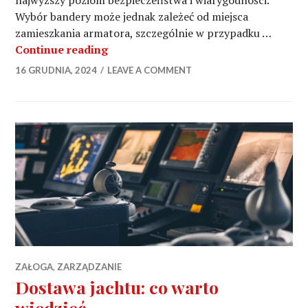
najwyższy poziom bezpieczeństwa i wiarygodności.
Wybór bandery może jednak zależeć od miejsca
zamieszkania armatora, szczególnie w przypadku …
Bandery zgodnie z Memorandum Par
Continue reading
16 GRUDNIA, 2024
LEAVE A COMMENT
ZAŁOGA
,
ZARZĄDZANIE
Dostawa jachtu: co warto
wiedzieć