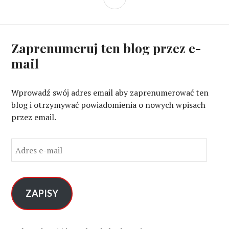
wpisach
Zaprenumeruj ten blog przez e-
mail
Wprowadź swój adres email aby zaprenumerować ten
blog i otrzymywać powiadomienia o nowych wpisach
przez email.
A
d
r
e
s
ZAPISY
e
-