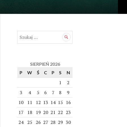
S
z
u
k
a
SIERPIEŃ 2026
j
P
W
Ś
C
P
S
N
:
1
2
3
4
5
6
7
8
9
10
11
12
13
14
15
16
17
18
19
20
21
22
23
24
25
26
27
28
29
30