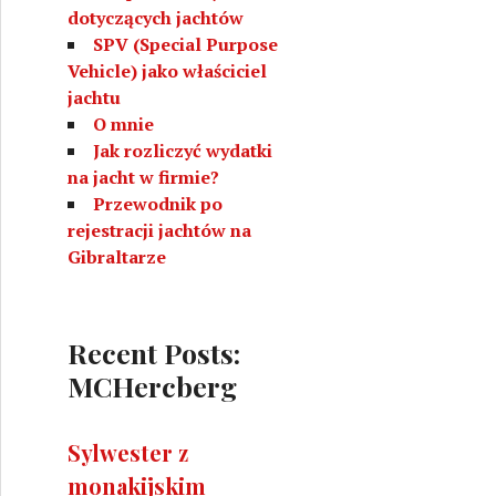
dotyczących jachtów
SPV (Special Purpose
Vehicle) jako właściciel
jachtu
O mnie
Jak rozliczyć wydatki
na jacht w firmie?
Przewodnik po
rejestracji jachtów na
Gibraltarze
Recent Posts:
MCHercberg
Sylwester z
monakijskim