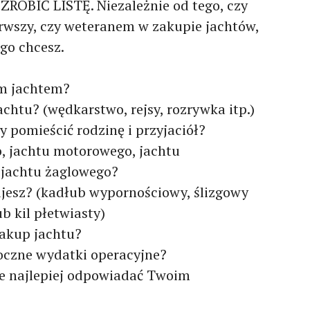
 ZROBIĆ LISTĘ. Niezależnie od tego, czy
erwszy, czy weteranem w zakupie jachtów,
ego chcesz.
im jachtem?
jachtu? (wędkarstwo, rejsy, rozrywka itp.)
by pomieścić rodzinę i przyjaciół?
o, jachtu motorowego, jachtu
 jachtu żaglowego?
ujesz? (kadłub wypornościowy, ślizgowy
ub kil płetwiasty)
zakup jachtu?
 roczne wydatki operacyjne?
zie najlepiej odpowiadać Twoim