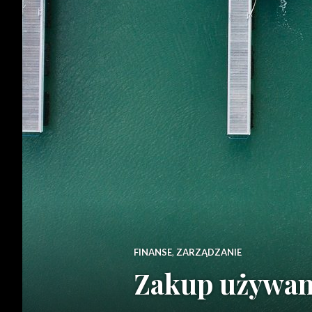
FINANSE
,
ZARZĄDZANIE
Zakup używane