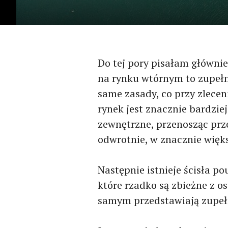
Do tej pory pisałam główni
na rynku wtórnym to zupełni
same zasady, co przy zleceni
rynek jest znacznie bardzie
zewnętrzne, przenosząc prz
odwrotnie, w znacznie więk
Następnie istnieje ścisła p
które rzadko są zbieżne z 
samym przedstawiają zupełn