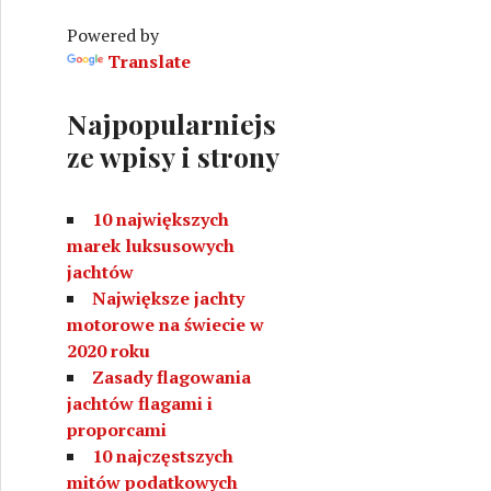
w
Powered by
a
Translate
Najpopularniejs
ze wpisy i strony
10 największych
marek luksusowych
jachtów
Największe jachty
motorowe na świecie w
2020 roku
Zasady flagowania
jachtów flagami i
proporcami
10 najczęstszych
mitów podatkowych