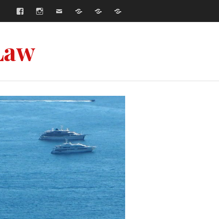
Facebook
Instagram
E-
Współpraca
Strona
Strona
mail
główna
główna
–
–
Русский
English
Law