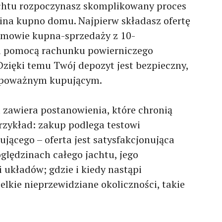
achtu rozpoczynasz skomplikowany proces
na kupno domu. Najpierw składasz ofertę
mowie kupna-sprzedaży z 10-
 pomocą rachunku powierniczego
Dzięki temu Twój depozyt jest bezpieczny,
eś poważnym kupującym.
awiera postanowienia, które chronią
przykład: zakup podlega testowi
jącego – oferta jest satysfakcjonująca
lędzinach całego jachtu, jego
 układów; gdzie i kiedy nastąpi
elkie nieprzewidziane okoliczności, takie