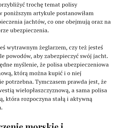
przybliżyć trochę temat polisy
 w poniższym artykule postanowiłam
ieczenia jachtów, co one obejmują oraz na
rze ubezpieczenia.
steś wytrawnym żeglarzem, czy też jesteś
le powodów, aby zabezpieczyć swój jacht.
łędne myślenie, że polisa ubezpieczeniowa
mową, którą można kupić i o niej
ie potrzebna. Tymczasem prawda jest, że
westią wielopłaszczyznową, a sama polisa
, która rozpoczyna stałą i aktywną
.
czenie morskie i