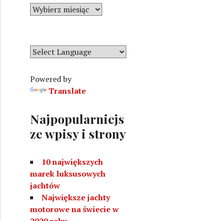
r
A
i
r
e
c
h
i
w
Powered by
a
Translate
Najpopularniejs
ze wpisy i strony
10 największych
marek luksusowych
jachtów
Największe jachty
motorowe na świecie w
2020 roku