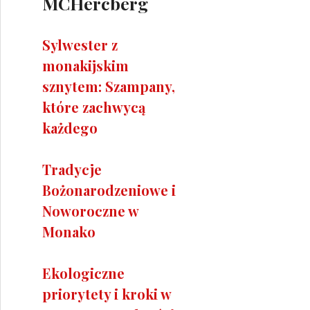
MCHercberg
Sylwester z
monakijskim
sznytem: Szampany,
które zachwycą
każdego
Tradycje
Bożonarodzeniowe i
Noworoczne w
Monako
Ekologiczne
priorytety i kroki w