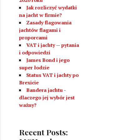
Jak rozliczyć wydatki
na jacht w firmie?
Zasady flagowania
jachtów flagami i
proporcami
VAT i jachty — pytania
i odpowiedzi
James Bond i jego
super łodzie
Status VAT i jachty po
Brexicie
Bandera jachtu -
dlaczego jej wybór jest
ważny?
Recent Posts: