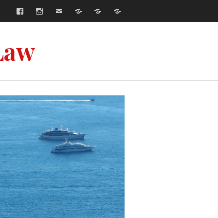
Facebook
Instagram
E-
Współpraca
Strona
Strona
mail
główna
główna
–
–
Русский
English
Law