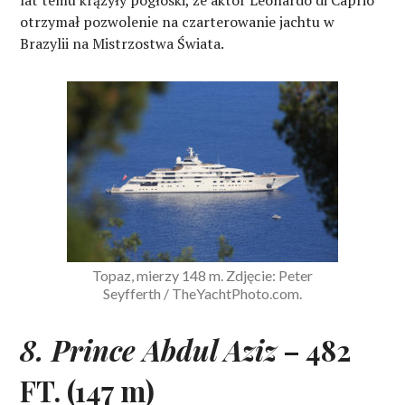
lat temu krążyły pogłoski, że aktor Leonardo di Caprio
otrzymał pozwolenie na czarterowanie jachtu w
Brazylii na Mistrzostwa Świata.
Topaz, mierzy 148 m. Zdjęcie: Peter
Seyfferth / TheYachtPhoto.com.
8. Prince Abdul Aziz
– 482
FT. (147 m)