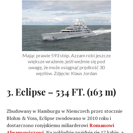
Mając prawie 593 stóp, Azzam robi jeszcze
większe wrażenie, jeśli weźmie się pod
uwagę, że może osiągnąć prędkość 30
węzłów. Zdjęcie: Klaus Jordan
3. Eclipse – 534 FT. (163 m)
Zbudowany w Hamburgu w Niemczech przez stocznie
Blohm & Voss, Eclipse zwodowano w 2010 roku i
dostarczono rosyjskiemu miliarderowi
Romanowi
Abramowiczowi
. Na pokładzie znajduje się 17 kabin, a