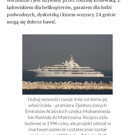
Wschodzie i jest używany przez rodzinę królewską. Z
lądowiskiem dla helikopterów, garażem dla łodzi
podwodnych, dyskoteką i kinem wszyscy 24 goście
mogą się dobrze bawić.
Dubaj wywodzi swoje imię od domu jej
właściciela – premiera Zjednoczonych
Emiratów Arabskich szejka Mohammeda
bin Rashida Al Maktouma. Rozpoczęła
budowę w 1996 roku, ale projekt utknął w
martwym punkcie i ostatecznie został