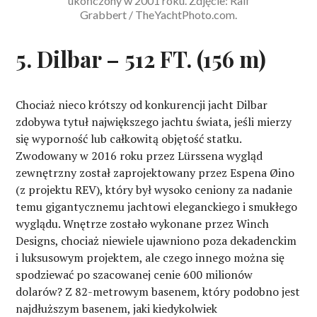
ukończony w 2001 roku. Zdjęcie: Ralf
Grabbert / TheYachtPhoto.com.
5. Dilbar – 512 FT. (156 m)
Chociaż nieco krótszy od konkurencji jacht Dilbar
zdobywa tytuł największego jachtu świata, jeśli mierzy
się wyporność lub całkowitą objętość statku.
Zwodowany w 2016 roku przez Lürssena wygląd
zewnętrzny został zaprojektowany przez Espena Øino
(z projektu REV), który był wysoko ceniony za nadanie
temu gigantycznemu jachtowi eleganckiego i smukłego
wyglądu. Wnętrze zostało wykonane przez Winch
Designs, chociaż niewiele ujawniono poza dekadenckim
i luksusowym projektem, ale czego innego można się
spodziewać po szacowanej cenie 600 milionów
dolarów? Z 82-metrowym basenem, który podobno jest
najdłuższym basenem, jaki kiedykolwiek