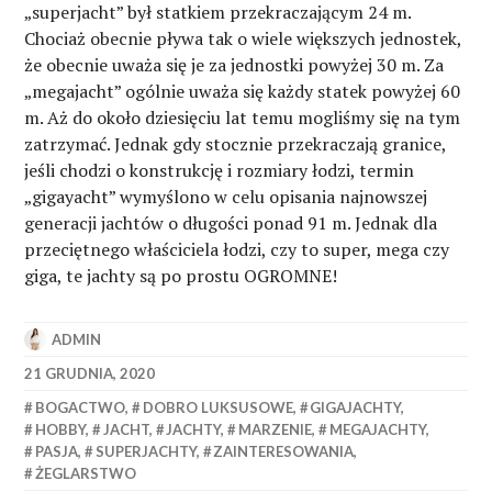
„superjacht” był statkiem przekraczającym 24 m.
Chociaż obecnie pływa tak o wiele większych jednostek,
że obecnie uważa się je za jednostki powyżej 30 m. Za
„megajacht” ogólnie uważa się każdy statek powyżej 60
m. Aż do około dziesięciu lat temu mogliśmy się na tym
zatrzymać. Jednak gdy stocznie przekraczają granice,
jeśli chodzi o konstrukcję i rozmiary łodzi, termin
„gigayacht” wymyślono w celu opisania najnowszej
generacji jachtów o długości ponad 91 m. Jednak dla
przeciętnego właściciela łodzi, czy to super, mega czy
giga, te jachty są po prostu OGROMNE!
ADMIN
21 GRUDNIA, 2020
BOGACTWO
,
DOBRO LUKSUSOWE
,
GIGAJACHTY
,
HOBBY
,
JACHT
,
JACHTY
,
MARZENIE
,
MEGAJACHTY
,
PASJA
,
SUPERJACHTY
,
ZAINTERESOWANIA
,
ŻEGLARSTWO