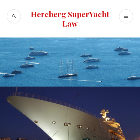
Skip
to
Hercberg SuperYacht
SEARCH
PR
content
Law
ME