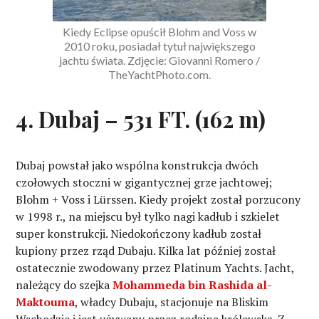
Kiedy Eclipse opuścił Blohm and Voss w
2010 roku, posiadał tytuł największego
jachtu świata. Zdjęcie: Giovanni Romero /
TheYachtPhoto.com.
4. Dubaj – 531 FT. (162 m)
Dubaj powstał jako wspólna konstrukcja dwóch
czołowych stoczni w gigantycznej grze jachtowej;
Blohm + Voss i Lürssen. Kiedy projekt został porzucony
w 1998 r., na miejscu był tylko nagi kadłub i szkielet
super konstrukcji. Niedokończony kadłub został
kupiony przez rząd Dubaju. Kilka lat później został
ostatecznie zwodowany przez Platinum Yachts. Jacht,
należący do szejka
Mohammeda bin Rashida al-
Maktouma
, władcy Dubaju, stacjonuje na Bliskim