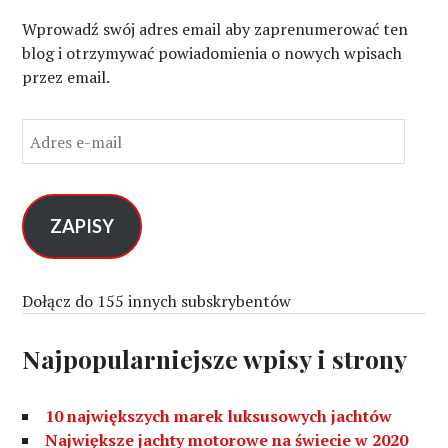
Wprowadź swój adres email aby zaprenumerować ten
blog i otrzymywać powiadomienia o nowych wpisach
przez email.
A
d
r
e
s
ZAPISY
e
-
m
Dołącz do 155 innych subskrybentów
a
i
Najpopularniejsze wpisy i strony
l
10 największych marek luksusowych jachtów
Największe jachty motorowe na świecie w 2020