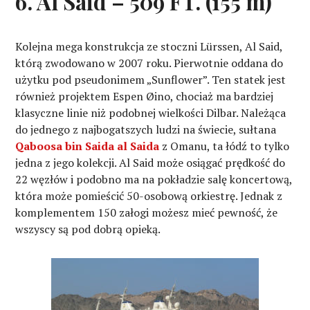
6. Al Said – 509 FT. (155 m)
Kolejna mega konstrukcja ze stoczni Lürssen, Al Said,
którą zwodowano w 2007 roku. Pierwotnie oddana do
użytku pod pseudonimem „Sunflower”. Ten statek jest
również projektem Espen Øino, chociaż ma bardziej
klasyczne linie niż podobnej wielkości Dilbar. Należąca
do jednego z najbogatszych ludzi na świecie, sułtana
Qaboosa bin Saida al Saida
z Omanu, ta łódź to tylko
jedna z jego kolekcji. Al Said może osiągać prędkość do
22 węzłów i podobno ma na pokładzie salę koncertową,
która może pomieścić 50-osobową orkiestrę. Jednak z
komplementem 150 załogi możesz mieć pewność, że
wszyscy są pod dobrą opieką.