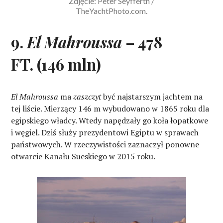
Zdjęcie: Peter Seyfferth /
TheYachtPhoto.com.
9.
El Mahroussa
– 478
FT. (146 mln)
El Mahroussa
ma
zaszczyt
być najstarszym jachtem na
tej liście. Mierzący 146 m wybudowano w 1865 roku dla
egipskiego władcy. Wtedy napędzały go koła łopatkowe
i węgiel. Dziś służy prezydentowi Egiptu w sprawach
państwowych. W rzeczywistości zaznaczył ponowne
otwarcie Kanału Sueskiego w 2015 roku.