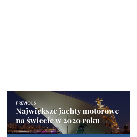
Zobacz
PREVIOUS
Największe jachty motorowe
Previous
wpisy
post:
na świecie w 2020 roku