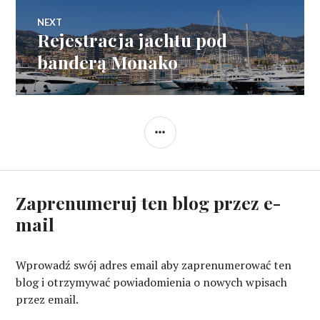
NEXT
Rejestracja jachtu pod
Next
post:
banderą Monako
SIDEBAR
Zaprenumeruj ten blog przez e-
mail
Wprowadź swój adres email aby zaprenumerować ten
blog i otrzymywać powiadomienia o nowych wpisach
przez email.