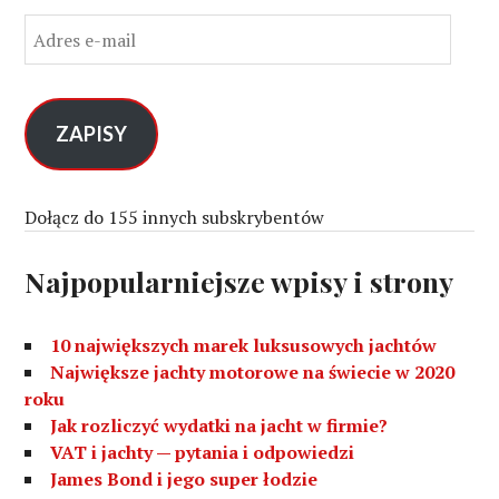
A
d
r
e
s
ZAPISY
e
-
m
Dołącz do 155 innych subskrybentów
a
i
Najpopularniejsze wpisy i strony
l
10 największych marek luksusowych jachtów
Największe jachty motorowe na świecie w 2020
roku
Jak rozliczyć wydatki na jacht w firmie?
VAT i jachty — pytania i odpowiedzi
James Bond i jego super łodzie