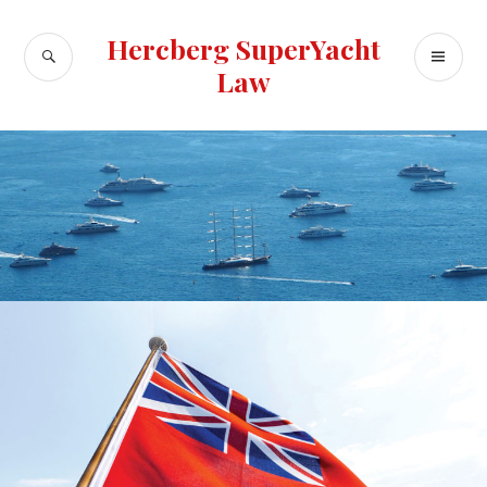
Skip
to
Hercberg SuperYacht
SEARCH
PR
content
Law
ME