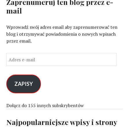
Zaprenumeruj ten blog przez e-
mail
Wprowadź swój adres email aby zaprenumerować ten
blog i otrzymywać powiadomienia o nowych wpisach
przez email.
A
d
r
e
s
ZAPISY
e
-
m
Dołącz do 155 innych subskrybentów
a
i
Najpopularniejsze wpisy i strony
l