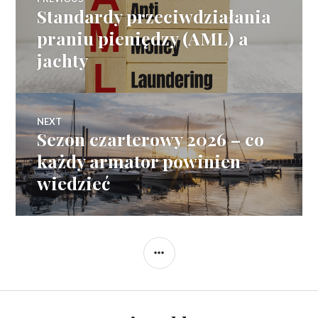
Standardy przeciwdziałania
Previous
wpisy
post:
praniu pieniędzy (AML) a
jachty
NEXT
Sezon czarterowy 2026 – co
Next
post:
każdy armator powinien
wiedzieć
SIDEBAR