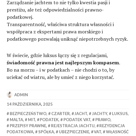
Zarządzanie jachtem to nie tylko kwestia pasji i
prestiżu, ale też odpowiedzialności prawno-
podatkowej.
Transparentność, właściwa struktura własności i
współpraca z ekspertami prawa morskiego i
podatkowego pozwalają uniknąć niepotrzebnych ryzyk.
W świecie, gdzie luksus łączy się z regulacjami,
świadomość prawna jest najlepszym kompasem
.
Bo na morzu – i w podatkach – nie chodzi o to, by
uciekać od wiatru, ale by umieć z niego korzystać.
ADMIN
14 PAŹDZIERNIKA, 2025
BEZPIECZEŃSTWO
,
CZARTER
,
JACHT
,
JACHTY
,
LUKSUS
,
MALTA
,
MIT
,
PODATEK
,
PODATEK VAT
,
PRAWO
,
PRZEPISY PRAWNE
,
REJESTRACJA JACHTU
,
REZYDENCJA
PODATKOWA
,
SPÓŁKA
,
UBEZPIECZENIE
,
VAT
,
WŁASNOŚĆ