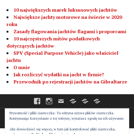
10 największych marek luksusowych jachtów
Największe jachty motorowe na świecie w 2020
roku
Zasady flagowania jachtów flagami i proporcami
10 najczęstszych mitów podatkowych
dotyczących jachtów
SPV (Special Purpose Vehicle) jako właściciel
jachtu
O mnie
Jak rozliczyć wydatki na jacht w firmie?
Przewodnik po rejestracji jachtów na Gibraltarze
Facebook
Instagram
E-
Współpraca
Strona
Strona
mail
główna
główna
–
–
Русский
English
Prywatność i pliki ciasteczka: Ta witryna używa plików ciasteczka.
Proudly powered by WordPress
Theme: Canard by
Kontynuując korzystanie z tej witryny, wyrażasz zgodę na ich używanie.
Automattic
.
Aby dowiedzieć się więcej, w tym jak kontrolować pliki ciasteczka,