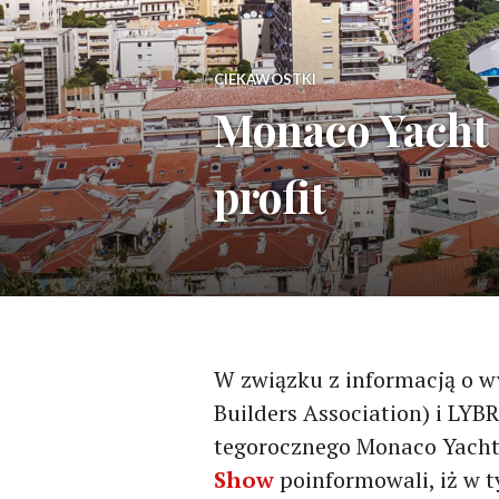
CIEKAWOSTKI
Monaco Yacht 
profit
W związku z informacją o w
Builders Association) i LYB
tegorocznego Monaco Yacht
Show
poinformowali, iż w 