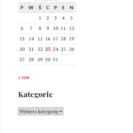
j
P
W
Ś
C
P
S
N
:
1
2
3
4
5
6
7
8
9
10
11
12
13
14
15
16
17
18
19
20
21
22
23
24
25
26
27
28
29
30
31
« cze
Kategorie
K
a
t
e