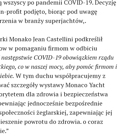
ą wszyscy po pandemii COVID-19. Decyzję
n-profit podjęto, biorąc pod uwagę
arzenia w branży superjachtów,.
rki Monako Jean Castellini podkreślił
how w pomaganiu firmom w odbiciu
 następstwie COVID-19 obowiązkiem rządu
tkiego, co w naszej mocy, aby pomóc firmom i
iebie.
W tym duchu współpracujemy z
zować szczegóły wystawy Monaco Yacht
iorytetem dla zdrowia i bezpieczeństwa
pewniając jednocześnie bezpośrednie
ołeczności żeglarskiej, zapewniając jej
pieszenie powrotu do zdrowia. o coraz
ie.”