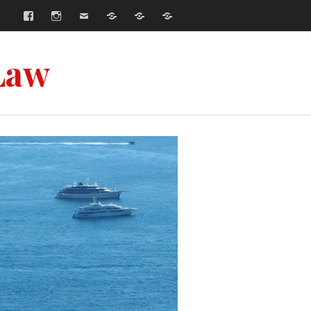
Facebook
Instagram
E-
Współpraca
Strona
Strona
mail
główna
główna
–
–
Русский
English
Law