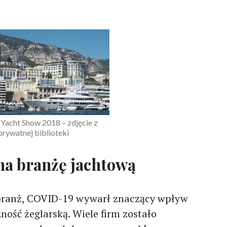
acht Show 2018 – zdjęcie z
prywatnej biblioteki
a branżę jachtową
 branż, COVID-19 wywarł znaczący wpływ
ość żeglarską. Wiele firm zostało