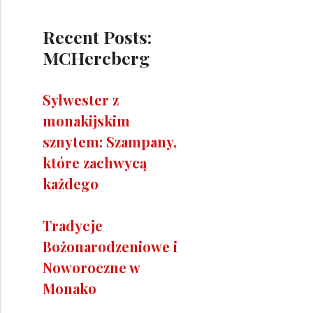
Recent Posts:
MCHercberg
Sylwester z
monakijskim
sznytem: Szampany,
które zachwycą
każdego
Tradycje
Bożonarodzeniowe i
Noworoczne w
Monako