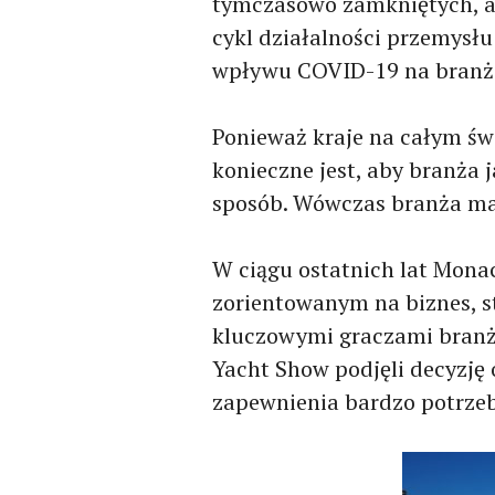
tymczasowo zamkniętych, a
cykl działalności przemysł
wpływu COVID-19 na branże
Ponieważ kraje na całym św
konieczne jest, aby branża
sposób. Wówczas branża ma
W ciągu ostatnich lat Mona
zorientowanym na biznes, s
kluczowymi graczami branży
Yacht Show podjęli decyzję 
zapewnienia bardzo potrze