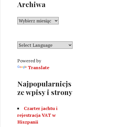
Archiwa
g
o
r
A
i
r
e
c
h
i
w
Powered by
a
Translate
Najpopularniejs
ze wpisy i strony
Czarter jachtu i
rejestracja VAT w
Hiszpanii