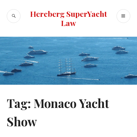
Skip
to
Hercberg SuperYacht
SEARCH
PR
content
Law
ME
Tag:
Monaco Yacht
Show