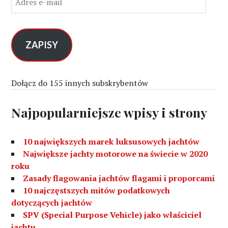
d
r
e
s
ZAPISY
e
-
m
Dołącz do 155 innych subskrybentów
a
i
Najpopularniejsze wpisy i strony
l
10 największych marek luksusowych jachtów
Największe jachty motorowe na świecie w 2020
roku
Zasady flagowania jachtów flagami i proporcami
10 najczęstszych mitów podatkowych
dotyczących jachtów
SPV (Special Purpose Vehicle) jako właściciel
jachtu