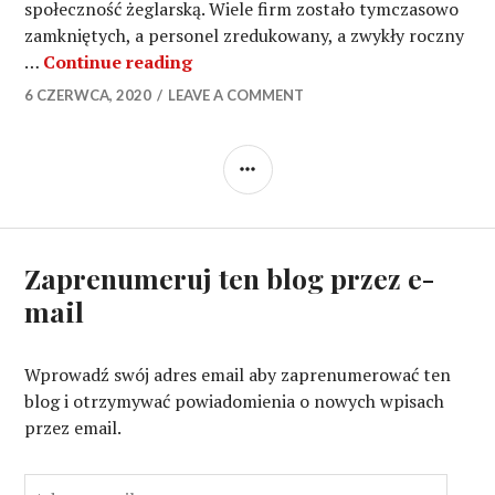
społeczność żeglarską. Wiele firm zostało tymczasowo
zamkniętych, a personel zredukowany, a zwykły roczny
Monaco Yacht Show 2020 jako wyda
…
Continue reading
6 CZERWCA, 2020
LEAVE A COMMENT
SIDEBAR
Zaprenumeruj ten blog przez e-
mail
Wprowadź swój adres email aby zaprenumerować ten
blog i otrzymywać powiadomienia o nowych wpisach
przez email.
A