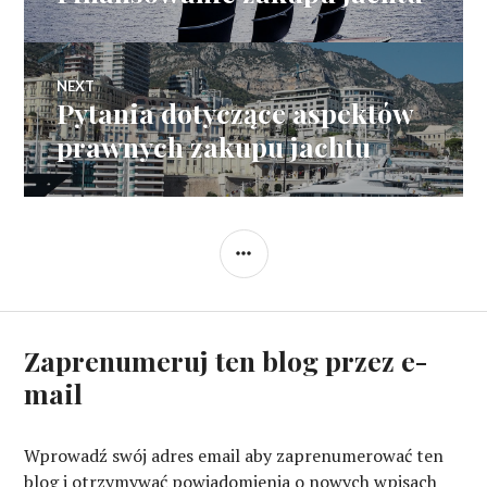
wpisy
post:
NEXT
Pytania dotyczące aspektów
Next
post:
prawnych zakupu jachtu
SIDEBAR
Zaprenumeruj ten blog przez e-
mail
Wprowadź swój adres email aby zaprenumerować ten
blog i otrzymywać powiadomienia o nowych wpisach