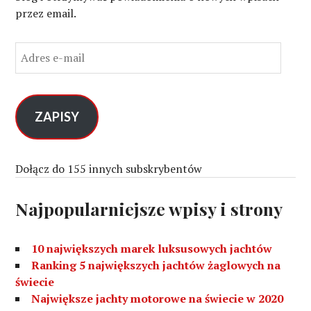
przez email.
A
d
r
e
s
ZAPISY
e
-
m
Dołącz do 155 innych subskrybentów
a
i
Najpopularniejsze wpisy i strony
l
10 największych marek luksusowych jachtów
Ranking 5 największych jachtów żaglowych na
świecie
Największe jachty motorowe na świecie w 2020