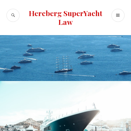
Skip
to
Hercberg SuperYacht
SEARCH
PR
content
Law
ME