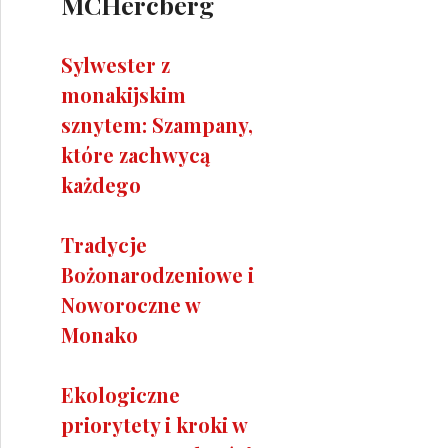
MCHercberg
Sylwester z
monakijskim
sznytem: Szampany,
które zachwycą
każdego
Tradycje
Bożonarodzeniowe i
Noworoczne w
Monako
Ekologiczne
priorytety i kroki w