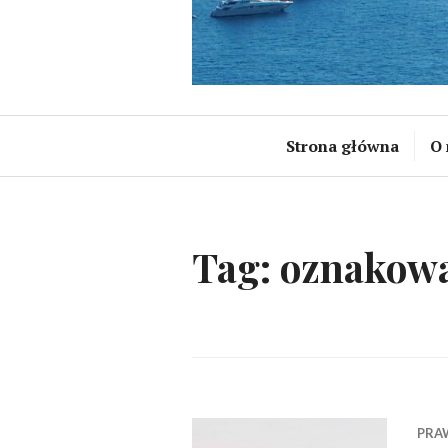
Strona główna
O 
Tag:
oznakowa
PRA