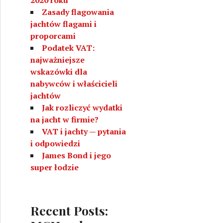
Zasady flagowania
jachtów flagami i
proporcami
Podatek VAT:
najważniejsze
wskazówki dla
nabywców i właścicieli
jachtów
Jak rozliczyć wydatki
na jacht w firmie?
VAT i jachty — pytania
i odpowiedzi
James Bond i jego
super łodzie
Recent Posts: