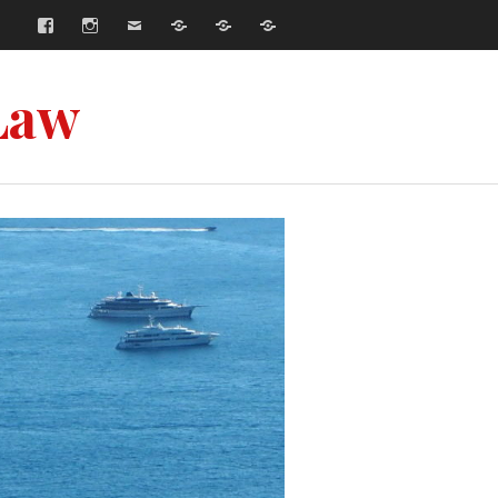
Facebook
Instagram
E-
Współpraca
Strona
Strona
mail
główna
główna
–
–
Русский
English
Law