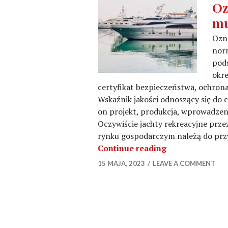
Oz
mu
Ozna
nor
pod
okre
certyfikat bezpieczeństwa, ochron
Wskaźnik jakości odnoszący się do 
on projekt, produkcja, wprowadzen
Oczywiście jachty rekreacyjne pr
rynku gospodarczym należą do prz
Oznakowanie CE
Continue reading
15 MAJA, 2023
LEAVE A COMMENT