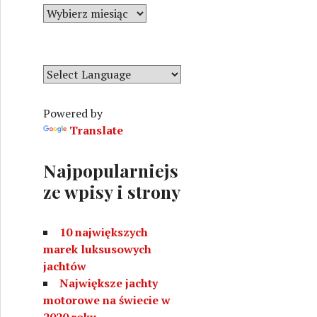
r
A
i
r
e
c
h
i
w
Powered by
a
Translate
Najpopularniejs
ze wpisy i strony
10 największych
marek luksusowych
jachtów
Największe jachty
motorowe na świecie w
2020 roku