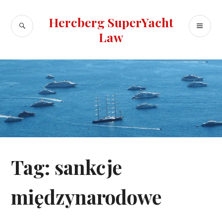
Skip
to
Hercberg SuperYacht
SEARCH
PR
content
Law
ME
Tag:
sankcje
międzynarodowe