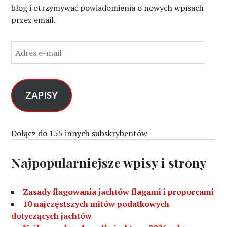
blog i otrzymywać powiadomienia o nowych wpisach
przez email.
A
d
r
e
s
ZAPISY
e
-
m
Dołącz do 155 innych subskrybentów
a
i
Najpopularniejsze wpisy i strony
l
Zasady flagowania jachtów flagami i proporcami
10 najczęstszych mitów podatkowych
dotyczących jachtów