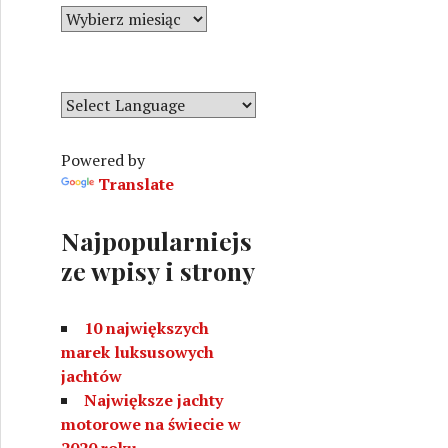
r
A
i
r
e
c
h
i
w
Powered by
a
Translate
Najpopularniejs
ze wpisy i strony
10 największych
marek luksusowych
jachtów
Największe jachty
motorowe na świecie w
2020 roku