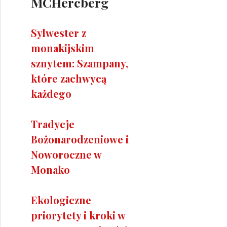
MCHercberg
Sylwester z
monakijskim
sznytem: Szampany,
które zachwycą
każdego
Tradycje
Bożonarodzeniowe i
Noworoczne w
Monako
Ekologiczne
priorytety i kroki w