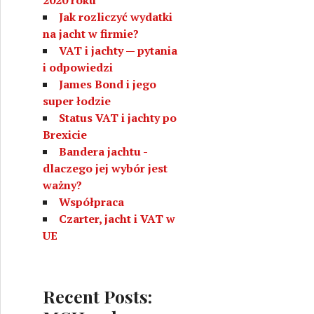
Jak rozliczyć wydatki
na jacht w firmie?
VAT i jachty — pytania
i odpowiedzi
James Bond i jego
super łodzie
Status VAT i jachty po
Brexicie
Bandera jachtu -
dlaczego jej wybór jest
ważny?
Współpraca
Czarter, jacht i VAT w
UE
Recent Posts: