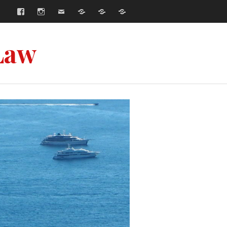
Facebook
Instagram
E-
Współpraca
Strona
Strona
mail
główna
główna
–
–
Русский
English
Law