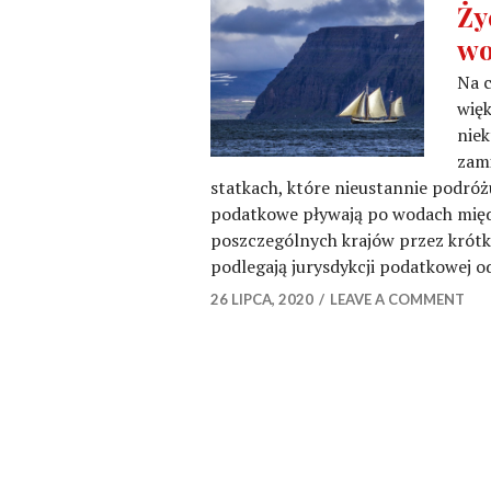
Ży
wo
Na c
więk
niek
zami
statkach, które nieustannie podróż
podatkowe pływają po wodach mię
poszczególnych krajów przez krótki 
podlegają jurysdykcji podatkowej 
26 LIPCA, 2020
LEAVE A COMMENT