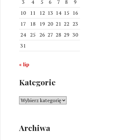
3
4
5
6
7
8
9
10
11
12
13
14
15
16
17
18
19
20
21
22
23
24
25
26
27
28
29
30
31
« lip
rodowych wodach: przygoda bez podatków
Kategorie
K
a
t
e
Archiwa
g
o