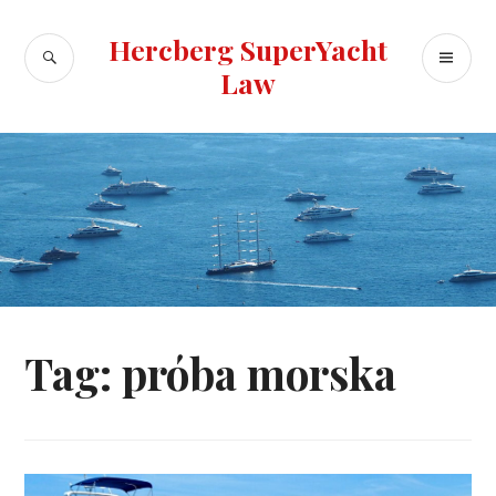
Skip
to
Hercberg SuperYacht
SEARCH
PR
content
Law
ME
Tag:
próba morska