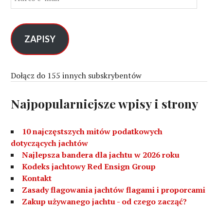
d
r
e
s
ZAPISY
e
-
m
Dołącz do 155 innych subskrybentów
a
i
Najpopularniejsze wpisy i strony
l
10 najczęstszych mitów podatkowych
dotyczących jachtów
Najlepsza bandera dla jachtu w 2026 roku
Kodeks jachtowy Red Ensign Group
Kontakt
Zasady flagowania jachtów flagami i proporcami
Zakup używanego jachtu - od czego zacząć?