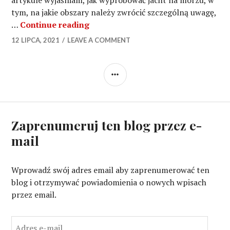
artykule wyjaśniam, jak wypróbować jacht na morzu, w
tym, na jakie obszary należy zwrócić szczególną uwagę,
Dlaczego próba morska jachtu prz
…
Continue reading
12 LIPCA, 2021
LEAVE A COMMENT
SIDEBAR
Zaprenumeruj ten blog przez e-
mail
Wprowadź swój adres email aby zaprenumerować ten
blog i otrzymywać powiadomienia o nowych wpisach
przez email.
A