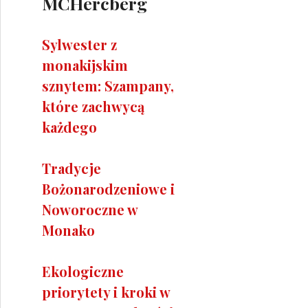
MCHercberg
Sylwester z
monakijskim
sznytem: Szampany,
które zachwycą
każdego
Tradycje
Bożonarodzeniowe i
Noworoczne w
Monako
Ekologiczne
priorytety i kroki w