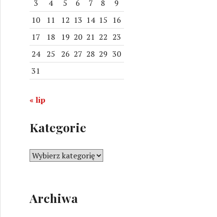
3
4
5
6
7
8
9
10
11
12
13
14
15
16
17
18
19
20
21
22
23
24
25
26
27
28
29
30
31
« lip
acja jachtu pod banderą Monako
Kategorie
K
a
t
e
Archiwa
g
o