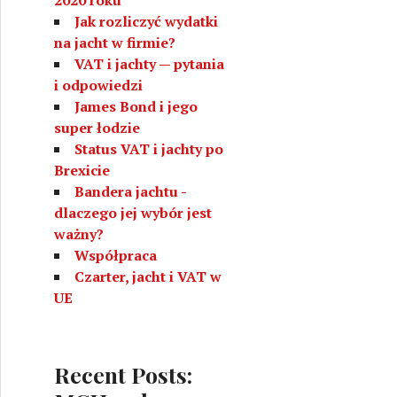
Jak rozliczyć wydatki
na jacht w firmie?
VAT i jachty — pytania
i odpowiedzi
James Bond i jego
super łodzie
Status VAT i jachty po
Brexicie
Bandera jachtu -
dlaczego jej wybór jest
ważny?
Współpraca
Czarter, jacht i VAT w
UE
Recent Posts: