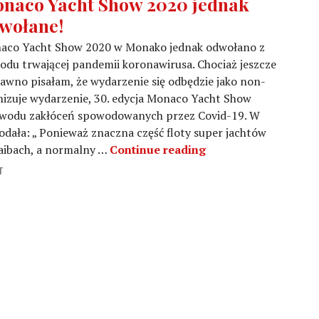
naco Yacht Show 2020 jednak
wołane!
aco Yacht Show 2020 w Monako jednak odwołano z
du trwającej pandemii koronawirusa. Chociaż jeszcze
awno pisałam, że wydarzenie się odbędzie jako non-
nizuje wydarzenie, 30. edycja Monaco Yacht Show
powodu zakłóceń spowodowanych przez Covid-19. W
dała: „ Ponieważ znaczna część floty super jachtów
Monaco Yacht Show 
raibach, a normalny …
Continue reading
T