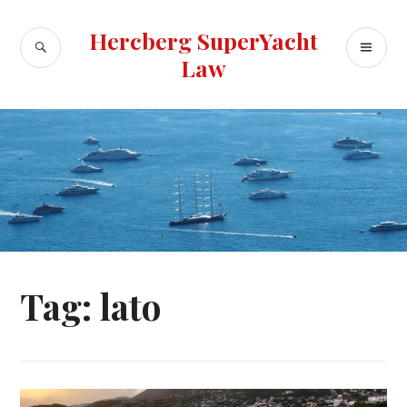
Skip
to
Hercberg SuperYacht
SEARCH
PR
content
Law
ME
Tag:
lato