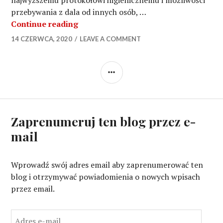
najwyższemu protokołowi higienicznemu i możliwości
przebywania z dala od innych osób, …
Czarter jachtów w krajach UE po pan
Continue reading
14 CZERWCA, 2020
LEAVE A COMMENT
SIDEBAR
Zaprenumeruj ten blog przez e-
mail
Wprowadź swój adres email aby zaprenumerować ten
blog i otrzymywać powiadomienia o nowych wpisach
przez email.
A