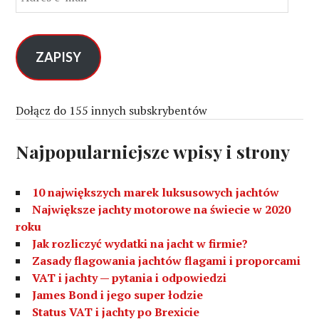
d
r
e
s
ZAPISY
e
-
m
Dołącz do 155 innych subskrybentów
a
i
Najpopularniejsze wpisy i strony
l
10 największych marek luksusowych jachtów
Największe jachty motorowe na świecie w 2020
roku
Jak rozliczyć wydatki na jacht w firmie?
Zasady flagowania jachtów flagami i proporcami
VAT i jachty — pytania i odpowiedzi
James Bond i jego super łodzie
Status VAT i jachty po Brexicie