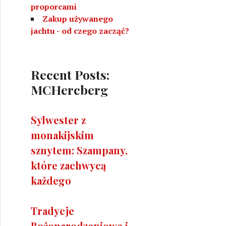
proporcami
Zakup używanego
jachtu - od czego zacząć?
Recent Posts:
MCHercberg
Sylwester z
monakijskim
sznytem: Szampany,
które zachwycą
każdego
Tradycje
Bożonarodzeniowe i