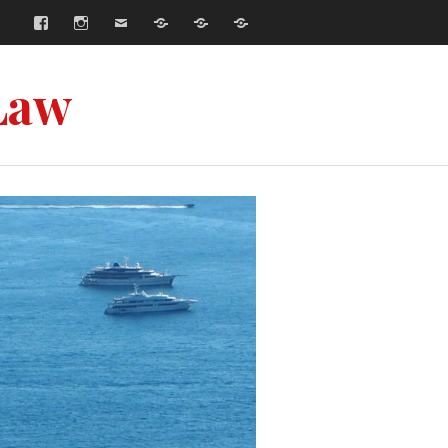
Facebook
Instagram
E-
Współpraca
Strona
Strona
mail
główna
główna
–
–
Русский
English
Law