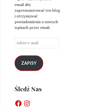
email aby
zaprenumerować ten blog
i otrzymywać
powiadomienia o nowych
wpisach przez email.
A
d
r
e
s
ZAPISY
e
-
m
a
Śledź Nas
i
l
F
I
a
n