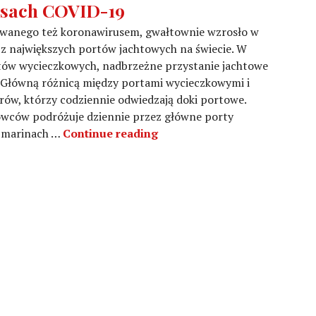
asach COVID-19
zwanego też koronawirusem, gwałtownie wzrosło w
e z największych portów jachtowych na świecie. W
tów wycieczkowych, nadbrzeżne przystanie jachtowe
. Główną różnicą między portami wycieczkowymi i
erów, którzy codziennie odwiedzają doki portowe.
wców podróżuje dziennie przez główne porty
Sektor jachtowy w czasach 
w marinach …
Continue reading