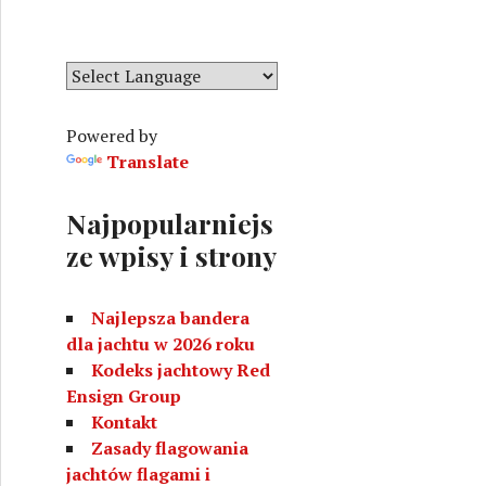
i
r
e
c
h
i
w
Powered by
a
Translate
Najpopularniejs
ze wpisy i strony
Najlepsza bandera
dla jachtu w 2026 roku
Kodeks jachtowy Red
Ensign Group
Kontakt
Zasady flagowania
jachtów flagami i