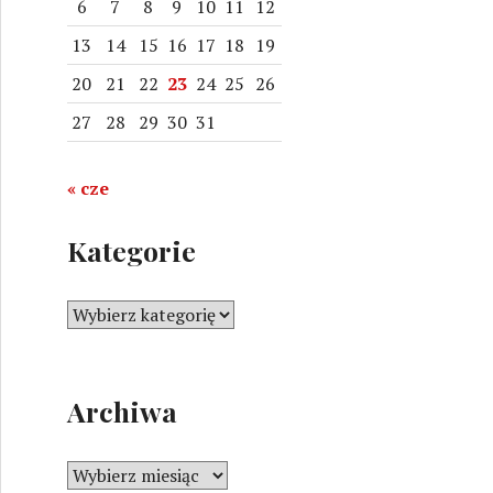
6
7
8
9
10
11
12
13
14
15
16
17
18
19
20
21
22
23
24
25
26
27
28
29
30
31
« cze
COVID-19
Kategorie
K
a
t
e
Archiwa
g
o
r
A