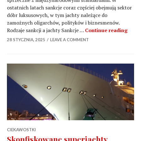
sprzeczne z międzynarodowymi standardami. W
ostatnich latach sankcje coraz częściej obejmują sektor
dóbr luksusowych, w tym jachty należące do
zamożnych oligarchów, polityków i biznesmenów.
Sankc
Rodzaje sankcji a jachty Sankcje …
Continue reading
28 STYCZNIA, 2025
LEAVE A COMMENT
CIEKAWOSTKI
Skonfiskowane superjachty