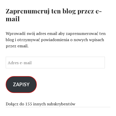
Zaprenumeruj ten blog przez e-
mail
Wprowadź swój adres email aby zaprenumerować ten
blog i otrzymywać powiadomienia o nowych wpisach
przez email.
A
d
r
e
s
ZAPISY
e
-
m
Dołącz do 155 innych subskrybentów
a
i