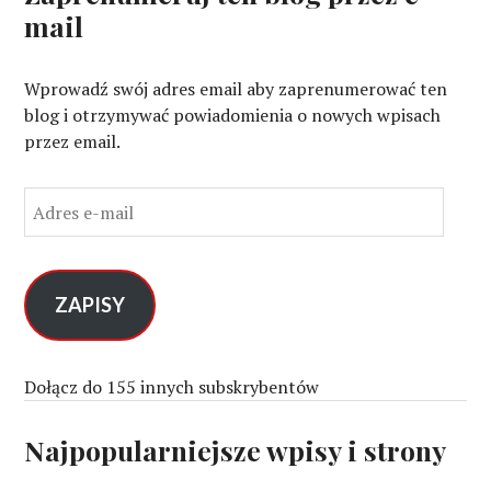
mail
Wprowadź swój adres email aby zaprenumerować ten
blog i otrzymywać powiadomienia o nowych wpisach
przez email.
A
d
r
e
s
ZAPISY
e
-
m
Dołącz do 155 innych subskrybentów
a
i
Najpopularniejsze wpisy i strony
l