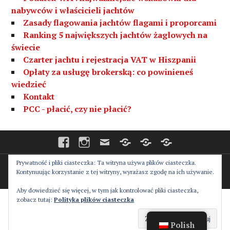
nabywców i właścicieli jachtów
Zasady flagowania jachtów flagami i proporcami
Ranking 5 największych jachtów żaglowych na
świecie
Czarter jachtu i rejestracja VAT w Hiszpanii
Opłaty za usługę brokerską: co powinieneś
wiedzieć
Kontakt
PCC - płacić, czy nie płacić?
Facebook
Instagram
E-
Współpraca
Strona
Strona
mail
główna
główna
–
–
Русский
English
Prywatność i pliki ciasteczka: Ta witryna używa plików ciasteczka.
Proudly powered by WordPress
Theme: Canard by
Kontynuując korzystanie z tej witryny, wyrażasz zgodę na ich używanie.
Automattic
.
Aby dowiedzieć się więcej, w tym jak kontrolować pliki ciasteczka,
zobacz tutaj:
Polityka plików ciasteczka
Polish