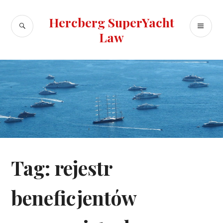
Skip
to
Hercberg SuperYacht
SEARCH
PR
content
Law
ME
Tag:
rejestr
beneficjentów