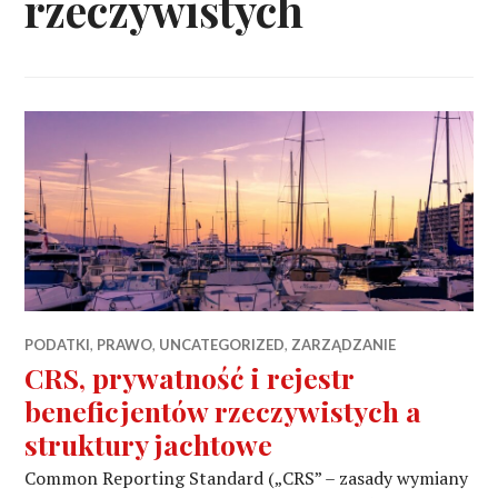
rzeczywistych
PODATKI
,
PRAWO
,
UNCATEGORIZED
,
ZARZĄDZANIE
CRS, prywatność i rejestr
beneficjentów rzeczywistych a
struktury jachtowe
Common Reporting Standard („CRS” – zasady wymiany