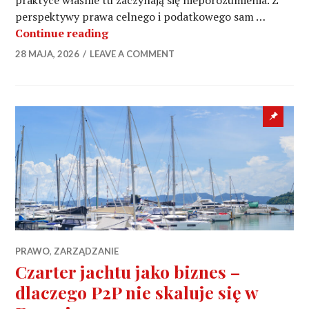
praktyce właśnie tu zaczynają się nieporozumienia. Z
perspektywy prawa celnego i podatkowego sam …
Paszport UE, rezydencja spoza UE a V
Continue reading
28 MAJA, 2026
LEAVE A COMMENT
Sticky
post
PRAWO
,
ZARZĄDZANIE
Czarter jachtu jako biznes –
dlaczego P2P nie skaluje się w