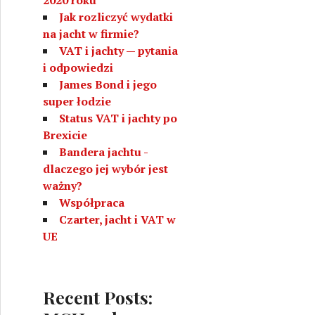
Jak rozliczyć wydatki
na jacht w firmie?
VAT i jachty — pytania
i odpowiedzi
James Bond i jego
super łodzie
Status VAT i jachty po
Brexicie
Bandera jachtu -
dlaczego jej wybór jest
ważny?
Współpraca
Czarter, jacht i VAT w
UE
Recent Posts: