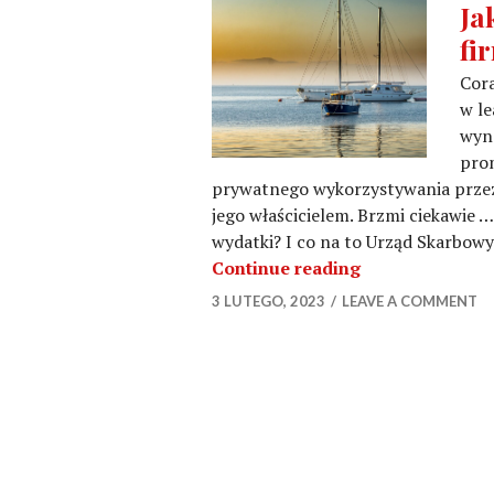
Ja
fi
Cora
w le
wyn
prom
prywatnego wykorzystywania przez 
jego właścicielem. Brzmi ciekawie …?
wydatki? I co na to Urząd Skarbowy?
Jak rozliczyć wy
Continue reading
3 LUTEGO, 2023
LEAVE A COMMENT