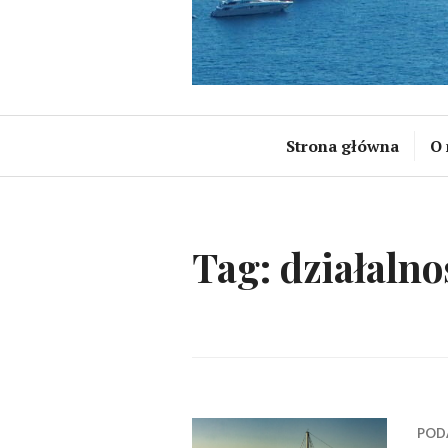
Strona główna
O 
Tag:
działaln
POD