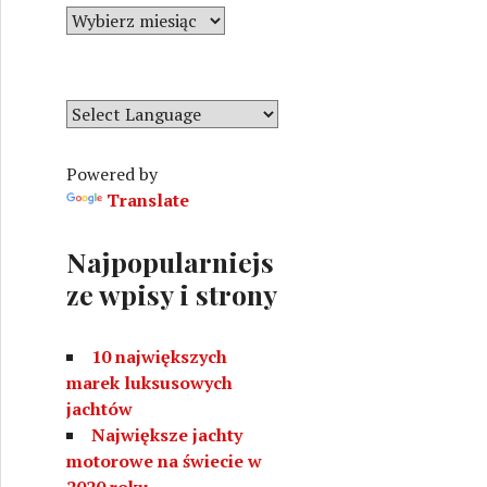
r
A
i
r
e
c
h
i
w
Powered by
a
Translate
Najpopularniejs
ze wpisy i strony
10 największych
marek luksusowych
jachtów
Największe jachty
motorowe na świecie w
2020 roku