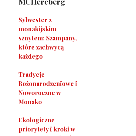
MCHercberg
Sylwester z
monakijskim
sznytem: Szampany,
które zachwycą
każdego
Tradycje
Bożonarodzeniowe i
Noworoczne w
Monako
Ekologiczne
priorytety i kroki w