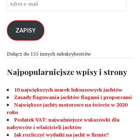
A
d
r
e
s
ZAPISY
e
-
m
Dołącz do 155 innych subskrybentów
a
i
Najpopularniejsze wpisy i strony
l
10 największych marek luksusowych jachtów
Zasady flagowania jachtów flagami i proporcami
Największe jachty motorowe na świecie w 2020
roku
Podatek VAT: najważniejsze wskazówki dla
nabywców i właścicieli jachtów
Jak rozliczyć wydatki na jacht w firmie?