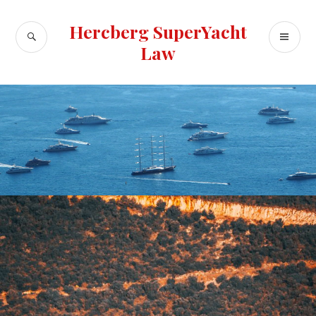
Skip
to
Hercberg SuperYacht
SEARCH
PR
content
Law
ME