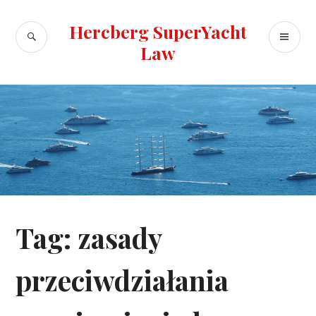
Skip
to
Hercberg SuperYacht
SEARCH
PR
content
Law
ME
Tag:
zasady
przeciwdziałania