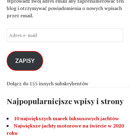
Wprowadź swój adres email aby zaprenumerować ten
blog i otrzymywać powiadomienia o nowych wpisach
przez email.
A
d
r
e
s
ZAPISY
e
-
m
Dołącz do 155 innych subskrybentów
a
i
Najpopularniejsze wpisy i strony
l
10 największych marek luksusowych jachtów
Największe jachty motorowe na świecie w 2020
roku