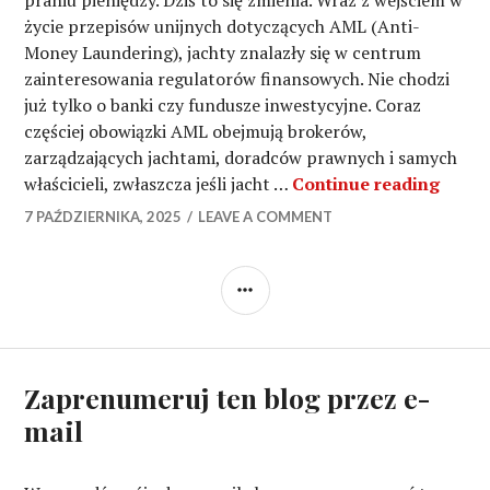
praniu pieniędzy. Dziś to się zmienia. Wraz z wejściem w
życie przepisów unijnych dotyczących AML (Anti-
Money Laundering), jachty znalazły się w centrum
zainteresowania regulatorów finansowych. Nie chodzi
już tylko o banki czy fundusze inwestycyjne. Coraz
częściej obowiązki AML obejmują brokerów,
zarządzających jachtami, doradców prawnych i samych
Stand
właścicieli, zwłaszcza jeśli jacht …
Continue reading
7 PAŹDZIERNIKA, 2025
LEAVE A COMMENT
SIDEBAR
Zaprenumeruj ten blog przez e-
mail