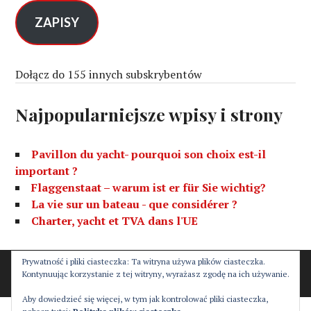
e
s
ZAPISY
e
-
m
Dołącz do 155 innych subskrybentów
a
i
Najpopularniejsze wpisy i strony
l
Pavillon du yacht- pourquoi son choix est-il
important ?
Flaggenstaat – warum ist er für Sie wichtig?
La vie sur un bateau - que considérer ?
Charter, yacht et TVA dans l'UE
Prywatność i pliki ciasteczka: Ta witryna używa plików ciasteczka.
Proudly powered by WordPress
Theme: Canard by
Kontynuując korzystanie z tej witryny, wyrażasz zgodę na ich używanie.
Automattic
.
Aby dowiedzieć się więcej, w tym jak kontrolować pliki ciasteczka,