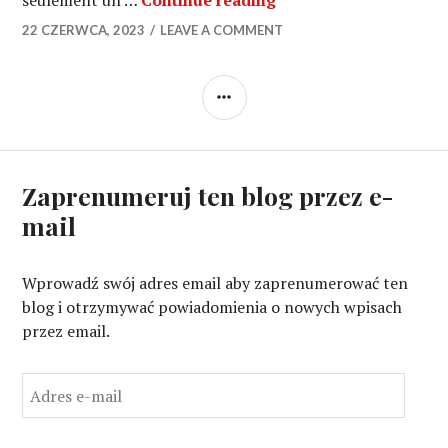
seulement un …
Continue reading
22 CZERWCA, 2023
LEAVE A COMMENT
SIDEBAR
Zaprenumeruj ten blog przez e-
mail
Wprowadź swój adres email aby zaprenumerować ten
blog i otrzymywać powiadomienia o nowych wpisach
przez email.
A
d
r