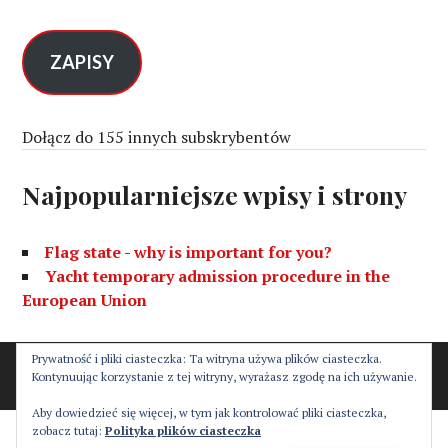
r
e
s
ZAPISY
e
-
m
Dołącz do 155 innych subskrybentów
a
i
Najpopularniejsze wpisy i strony
l
Flag state - why is important for you?
Yacht temporary admission procedure in the
European Union
Prywatność i pliki ciasteczka: Ta witryna używa plików ciasteczka.
Proudly powered by WordPress
Theme: Canard by
Kontynuując korzystanie z tej witryny, wyrażasz zgodę na ich używanie.
Automattic
.
Aby dowiedzieć się więcej, w tym jak kontrolować pliki ciasteczka,
zobacz tutaj:
Polityka plików ciasteczka