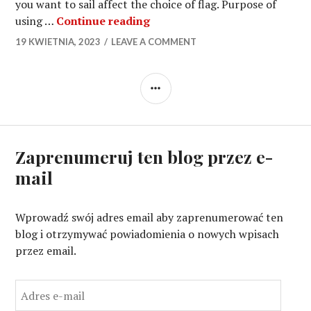
you want to sail affect the choice of flag. Purpose of
What are the options for regis
using …
Continue reading
19 KWIETNIA, 2023
LEAVE A COMMENT
SIDEBAR
Zaprenumeruj ten blog przez e-
mail
Wprowadź swój adres email aby zaprenumerować ten
blog i otrzymywać powiadomienia o nowych wpisach
przez email.
A
d